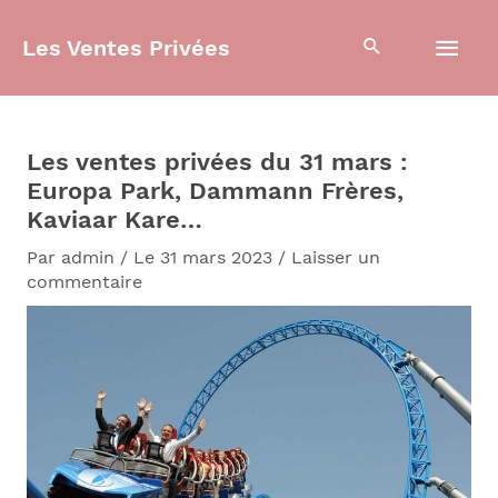
Aller
Men
au
Les Ventes Privées
contenu
prin
Les ventes privées du 31 mars :
Europa Park, Dammann Frères,
Kaviaar Kare…
Par
admin
/
Le 31 mars 2023
/
Laisser un
commentaire