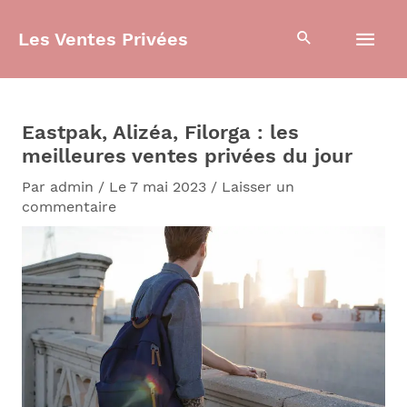
Aller
Men
au
Les Ventes Privées
contenu
prin
Eastpak, Alizéa, Filorga : les
meilleures ventes privées du jour
Par
admin
/
Le 7 mai 2023
/
Laisser un
commentaire